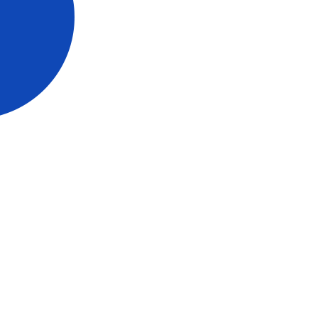
网站首页
环球