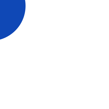
网站首页
环球