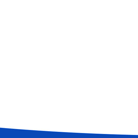
送斜槽
磨管
磨弯头
风机
袋除尘器
加热器
料器
侧卸料器
查看更多