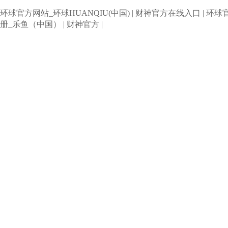
环球官方网站_环球HUANQIU(中国)
|
财神官方在线入口
|
环球
册_乐鱼（中国）
|
财神官方
|