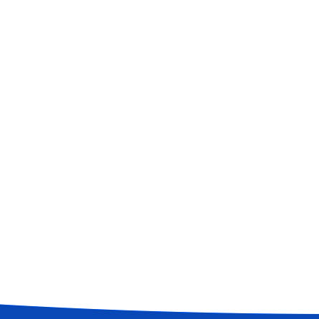
槽
头
尘器
器
料器
查看更多